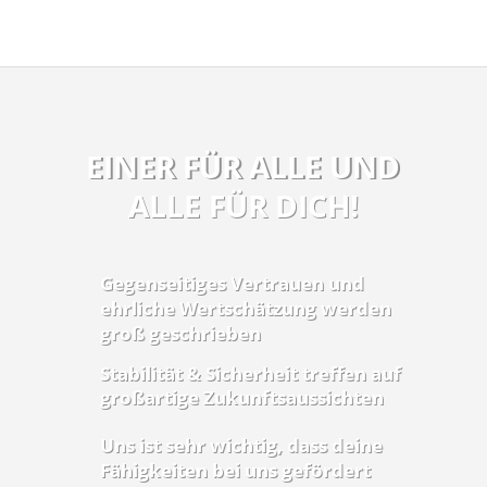
EINER FÜR ALLE UND
ALLE FÜR DICH!
Gegenseitiges Vertrauen und
ehrliche Wertschätzung werden
groß geschrieben
Stabilität & Sicherheit treffen auf
großartige Zukunftsaussichten
Uns ist sehr wichtig, dass deine
Fähigkeiten bei uns gefördert