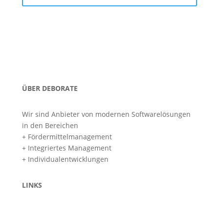
(keine Bewerbung, kein Lebenslauf, einfach nur ein
angenehmes Gespräch)
ÜBER DEBORATE
Wir sind Anbieter von modernen Softwarelösungen
in den Bereichen
+ Fördermittelmanagement
+ Integriertes Management
+ Individualentwicklungen
LINKS