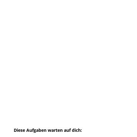
fundiertes Verständnis für agile
Softwareentwicklungsprozesse
mitbringst
jemand bist, der jederzeit akribisch
und gewissenhaft arbeitet, dabei
aber den Zeitrahmen des Auftrags
im Auge behält
es liebst, dich eigenständig in
komplexe Themen einzuarbeiten
eine Menge Elan mitbringst und
eigenverantwortlich arbeiten kannst
Diese Aufgaben warten auf dich:
Unterstützung bei der Planung,