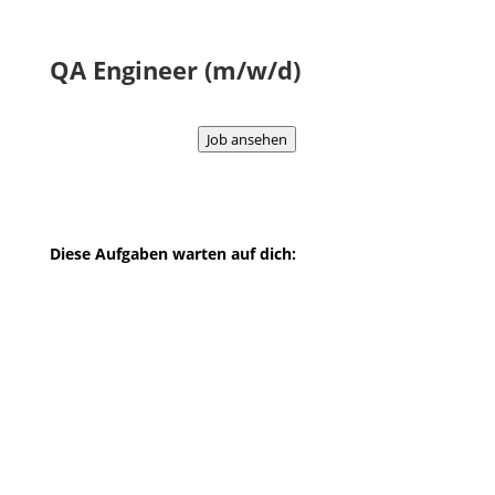
QA Engineer (m/w/d)
Job ansehen
Diese Aufgaben warten auf dich:
Entwicklung und Pflege von
automatischen Testskripten und
manueller Testfälle anhand von
Anforderungen
Durchführung automatisierter und
manueller Tests
Auswertung und Dokumentation der
Testergebnisse
Fehleranalyse und Bug-Reporting in
enger Zusammenarbeit mit Testern,