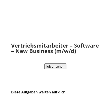
aber den Zeitrahmen des Auftrags
im Auge behältst
eine Menge Elan mitbringst und
eigenverantwortlich arbeiten kannst
Vertriebsmitarbeiter – Software
–
New Business
(m/w/d)
Job ansehen
Diese Aufgaben warten auf dich:
Aktive Leadgenerierung und gezielte
Neukundenakquise
Vorqualifizierung potenzieller