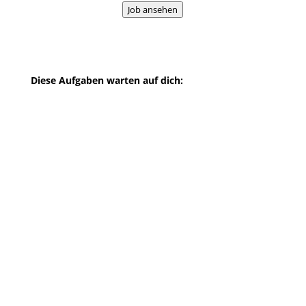
Job ansehen
Diese Aufgaben warten auf dich:
Analysierung von
Kundenanforderungen, sowie
Erstellung von
Anforderungsspezifikationen für die
Weiterentwicklung unserer
individualisierten Fachanwendungen
Durchführung von fachlichen
Reviews
Durchführung von Schulungen der
kundenspezifischen Lösungen
Beratung und Kommunikation im
Austausch mit unserem internen
Entwicklungs- und Supportteam
Projektarbeit in Eigenverantwortung
Du passt perfekt zu uns, wenn du…