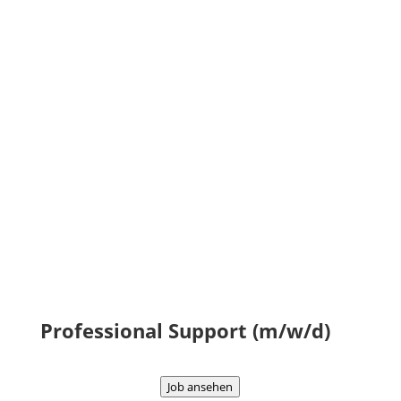
Weise erworben hast
einige Jahre praktische
Berufserfahrung im Vertrieb deiner
Vita stehen und bereits Erfahrung in
der Softwarebranche hast
über fundierte Kenntnisse mit MS-
Office verfügst
eine selbstständige, zuverlässige
und strukturierte Arbeitsweise hast
und Serviceorientierung mitbringst
über ausgeprägte
Kommunikationsfähigkeit in Deutsch
verfügst
Professional Support (m/w/d)
Job ansehen