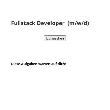
Fullstack Developer (m/w/d)
Job ansehen
Diese Aufgaben warten auf dich:
nach unserer gemeinsamen
Einarbeitungsphase realisierst du
eigenständig Java-Anwendungen
unter Verwendung aktueller
Technologien
Pflege und Weiterentwickelung
bestehender Java-Anwendungen
Erstellung von Unittests für Deine
entwickelten Softwarekomponenten